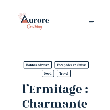
Skip
to
Close
main
Menu
Menu
content
Bonnes adresses
Escapades en Suisse
Food
Travel
l’Ermitage :
Charmante